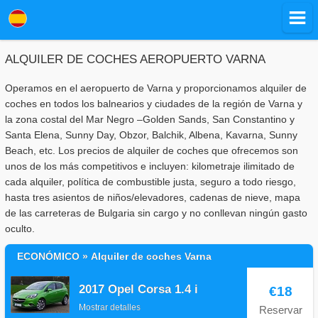
ALQUILER DE COCHES AEROPUERTO VARNA
Operamos en el aeropuerto de Varna y proporcionamos alquiler de
coches en todos los balnearios y ciudades de la región de Varna y
la zona costal del Mar Negro –Golden Sands, San Constantino y
Santa Elena, Sunny Day, Obzor, Balchik, Albena, Kavarna, Sunny
Beach, etc. Los precios de alquiler de coches que ofrecemos son
unos de los más competitivos e incluyen: kilometraje ilimitado de
cada alquiler, política de combustible justa, seguro a todo riesgo,
hasta tres asientos de niños/elevadores, cadenas de nieve, mapa
de las carreteras de Bulgaria sin cargo y no conllevan ningún gasto
oculto.
ECONÓMICO » Alquiler de coches Varna
2017 Opel Corsa 1.4 i
€18
Mostrar detalles
Reservar