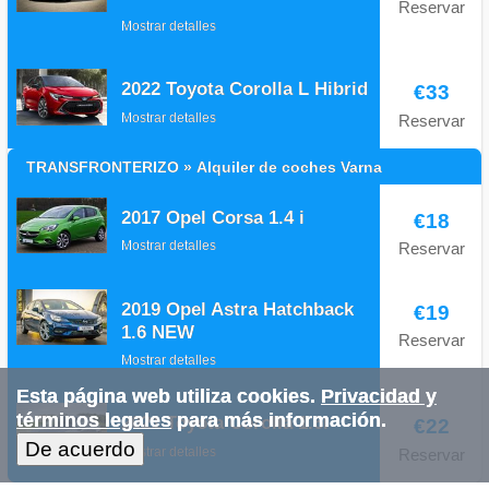
Reservar
Mostrar detalles
2022 Toyota Corolla L Hibrid
€33
Mostrar detalles
Reservar
ТRANSFRONTERIZO » Alquiler de coches Varna
2017 Opel Corsa 1.4 i
€18
Mostrar detalles
Reservar
2019 Opel Astra Hatchback
€19
1.6 NEW
Reservar
Mostrar detalles
Esta página web utiliza cookies.
Privacidad y
términos legales
para más información.
2021 Toyota Corolla 1.6l
€22
De acuerdo
Mostrar detalles
Reservar