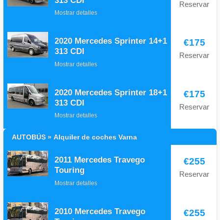
313 CDI
Reservar
Mostrar detalles
2020 Mercedes Sprinter 14+1
€175
313 CDI
Reservar
Mostrar detalles
2020 Mercedes Sprinter 18+1
€175
313 CDI
Reservar
Mostrar detalles
AUTOBÚS » Alquiler de coches Varna
2011 Mercedes Travego
€255
Touring
Reservar
Mostrar detalles
2010 Mercedes Travego
€255