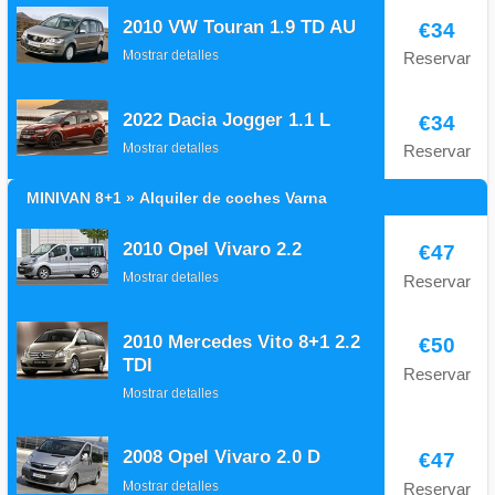
2010 VW Touran 1.9 TD AU
€34
Mostrar detalles
Reservar
2022 Dacia Jogger 1.1 L
€34
Mostrar detalles
Reservar
MINIVAN 8+1 » Alquiler de coches Varna
2010 Opel Vivaro 2.2
€47
Mostrar detalles
Reservar
2010 Mercedes Vito 8+1 2.2
€50
TDI
Reservar
Mostrar detalles
2008 Opel Vivaro 2.0 D
€47
Mostrar detalles
Reservar