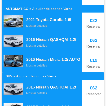
AUTOMÁTICO » Alquiler de coches Varna
2021 Toyota Corolla 1.6l
€22
Mostrar detalles
Reservar
2016 Nissan QASHQAI 1.2t
€62
Mostrar detalles
Reservar
2016 Nissan Micra 1.2i AUTO
€19
Mostrar detalles
Reservar
SUV » Alquiler de coches Varna
2016 Nissan QASHQAI 1.2t
€62
Mostrar detalles
Reservar