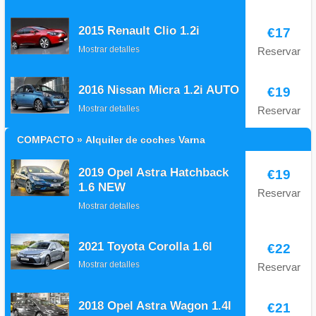
2015 Renault Clio 1.2i
€17
Mostrar detalles
Reservar
2016 Nissan Micra 1.2i AUTO
€19
Mostrar detalles
Reservar
COMPACTO » Alquiler de coches Varna
2019 Opel Astra Hatchback
€19
1.6 NEW
Reservar
Mostrar detalles
2021 Toyota Corolla 1.6l
€22
Mostrar detalles
Reservar
2018 Opel Astra Wagon 1.4I
€21