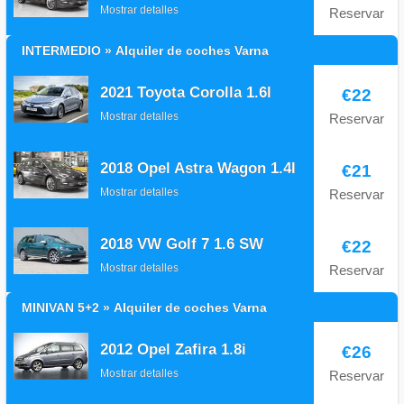
Mostrar detalles
Reservar
INTERMEDIO » Alquiler de coches Varna
2021 Toyota Corolla 1.6l
€22
Mostrar detalles
Reservar
2018 Opel Astra Wagon 1.4I
€21
Mostrar detalles
Reservar
2018 VW Golf 7 1.6 SW
€22
Mostrar detalles
Reservar
MINIVAN 5+2 » Alquiler de coches Varna
2012 Opel Zafira 1.8i
€26
Mostrar detalles
Reservar