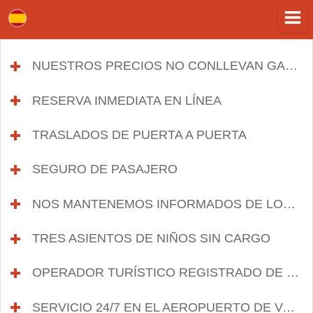
NUESTROS PRECIOS NO CONLLEVAN GASTOS OCULTOS
RESERVA INMEDIATA EN LÍNEA
click to expand 
TRASLADOS DE PUERTA A PUERTA
click to ex
SEGURO DE PASAJERO
click to expand contents
NOS MANTENEMOS INFORMADOS DE LOS RETRASOS
TRES ASIENTOS DE NIÑOS SIN CARGO
click t
OPERADOR TURÍSTICO REGISTRADO DE GRAN EXPERIENCIA
SERVICIO 24/7 EN EL AEROPUERTO DE VARNA