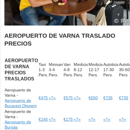
AEROPUERTO DE VARNA TRASLADO
PRECIOS
AEROPUERTO
Taxi
Minivan
Van
Minibús
Minibús
Autobús
Autob
DE VARNA
1-3
3-4
4-8
8-12
12-17
17-30
30-50
PRECIOS
Pers.
Pers.
Pers.
Pers.
Pers.
Pers.
Pers.
TRASLADOS
Aeropuerto de
Varna -
€475
«?»
€575
«?»
€650
€735
€735
Aeropuerto de
Bucarest Otopeni
Aeropuerto de
Varna -
€145
«?»
€175
«?»
«?»
«?»
«?»
Aeropuerto de
Burgás