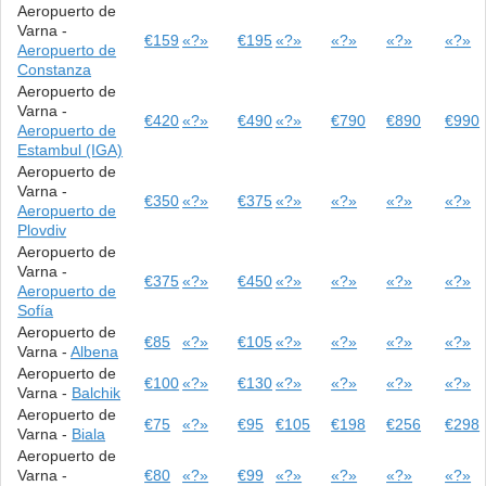
Aeropuerto de
Varna -
€159
«?»
€195
«?»
«?»
«?»
«?»
Aeropuerto de
Constanza
Aeropuerto de
Varna -
€420
«?»
€490
«?»
€790
€890
€990
Aeropuerto de
Estambul (IGA)
Aeropuerto de
Varna -
€350
«?»
€375
«?»
«?»
«?»
«?»
Aeropuerto de
Plovdiv
Aeropuerto de
Varna -
€375
«?»
€450
«?»
«?»
«?»
«?»
Aeropuerto de
Sofía
Aeropuerto de
€85
«?»
€105
«?»
«?»
«?»
«?»
Varna -
Albena
Aeropuerto de
€100
«?»
€130
«?»
«?»
«?»
«?»
Varna -
Balchik
Aeropuerto de
€75
«?»
€95
€105
€198
€256
€298
Varna -
Biala
Aeropuerto de
Varna -
€80
«?»
€99
«?»
«?»
«?»
«?»