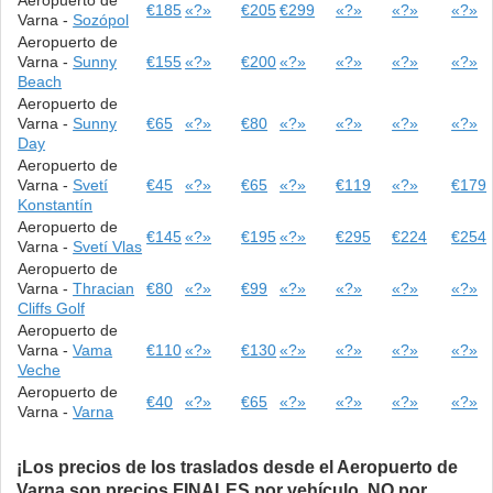
€185
«?»
€205
€299
«?»
«?»
«?»
Varna -
Sozópol
Aeropuerto de
Varna -
Sunny
€155
«?»
€200
«?»
«?»
«?»
«?»
Beach
Aeropuerto de
Varna -
Sunny
€65
«?»
€80
«?»
«?»
«?»
«?»
Day
Aeropuerto de
Varna -
Svetí
€45
«?»
€65
«?»
€119
«?»
€179
Konstantín
Aeropuerto de
€145
«?»
€195
«?»
€295
€224
€254
Varna -
Svetí Vlas
Aeropuerto de
Varna -
Thracian
€80
«?»
€99
«?»
«?»
«?»
«?»
Cliffs Golf
Aeropuerto de
Varna -
Vama
€110
«?»
€130
«?»
«?»
«?»
«?»
Veche
Aeropuerto de
€40
«?»
€65
«?»
«?»
«?»
«?»
Varna -
Varna
¡Los precios de los traslados desde el Aeropuerto de
Varna son precios FINALES por vehículo, NO por