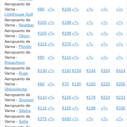
Aeropuerto de
Varna -
€85
«?»
€105
«?»
«?»
«?»
«?»
Lighthouse Golf
Aeropuerto de
€155
«?»
€198
«?»
«?»
«?»
«?»
Varna -
Nesébar
Aeropuerto de
€155
«?»
€198
«?»
«?»
«?»
«?»
Varna -
Obzor
Aeropuerto de
€323
«?»
€375
«?»
«?»
«?»
«?»
Varna -
Plóvdiv
Aeropuerto de
Varna -
€85
«?»
€110
«?»
«?»
«?»
«?»
Rogachevo
Aeropuerto de
€130
«?»
€160
€234
€244
€324
€424
Varna -
Ruse
Aeropuerto de
Varna -
€60
«?»
€70
€130
€150
€225
€255
Shkorpilovtsi
Aeropuerto de
€110
«?»
€125
«?»
€179
€223
€223
Varna -
Shumen
Aeropuerto de
€115
«?»
€155
«?»
€198
«?»
€335
Varna -
Silistra
Aeropuerto de
€375
«?»
€450
«?»
«?»
«?»
«?»
Varna -
Sofía
Aeropuerto de