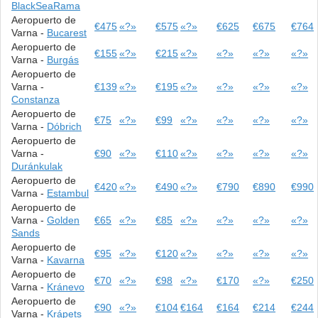
BlackSeaRama
Aeropuerto de
€475
«?»
€575
«?»
€625
€675
€764
Varna -
Bucarest
Aeropuerto de
€155
«?»
€215
«?»
«?»
«?»
«?»
Varna -
Burgás
Aeropuerto de
Varna -
€139
«?»
€195
«?»
«?»
«?»
«?»
Constanza
Aeropuerto de
€75
«?»
€99
«?»
«?»
«?»
«?»
Varna -
Dóbrich
Aeropuerto de
Varna -
€90
«?»
€110
«?»
«?»
«?»
«?»
Duránkulak
Aeropuerto de
€420
«?»
€490
«?»
€790
€890
€990
Varna -
Estambul
Aeropuerto de
Varna -
Golden
€65
«?»
€85
«?»
«?»
«?»
«?»
Sands
Aeropuerto de
€95
«?»
€120
«?»
«?»
«?»
«?»
Varna -
Kavarna
Aeropuerto de
€70
«?»
€98
«?»
€170
«?»
€250
Varna -
Kránevo
Aeropuerto de
€90
«?»
€104
€164
€164
€214
€244
Varna -
Krápets