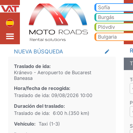
Kránevo Aeropuerto de
Kránevo Aeropuerto de Bucarest Baneasa Taxi. Traslado desde Kránevo a Bansko, Borovets, Pamporovo, Sunny Beach, Go
Sofía
Varna
Burgás
Plóvdiv
Bulgaria
R
NUEVA BÚSQUEDA
create
T
Traslado de ida:
Kránevo
-
Aeropuerto de Bucarest
Baneasa
T
Hora/fecha de recogida:
Traslado de ida:
09/08/2026
10:00
P
Duración del traslado:
Traslado de ida:
6:00 h.
(
350
km)
Vehículo:
Taxi (1-3)
S