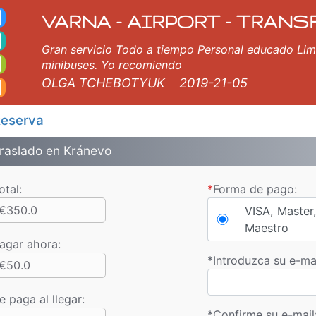
 Bucarest Baneasa Taxi
lden Sands, Varna, Burgas, Plovdiv, Sofia, Salónica, Bucarest, Estambul, Veliko Tarnovo, Skopje, Ruse, Volos, Ouran
VARNA - AIRPORT - TRANS
Gran servicio Todo a tiempo Personal educado Li
minibuses. Yo recomiendo
OLGA TCHEBOTYUK
2019-21-05
eserva
raslado en Kránevo
otal:
*
Forma de pago:
€350.0
VISA, Master,
Maestro
agar ahora
:
*
Introduzca su e-mai
€50.0
e paga al llegar:
*
Confirme su e-mail