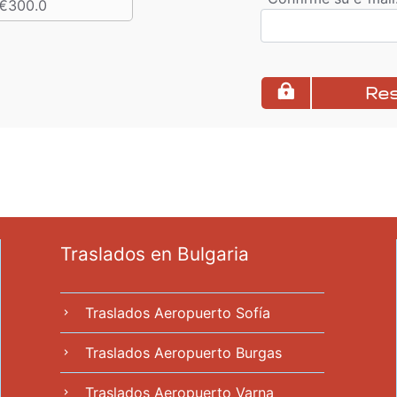
€300.0
Re
Traslados en Bulgaria
Traslados Aeropuerto Sofía
chevron_right
Traslados Aeropuerto Burgas
chevron_right
Traslados Aeropuerto Varna
chevron_right