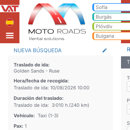
Golden Sands Ruse Taxi
Golden Sands Ruse Taxi. Traslado desde Golden Sands a Bansko, Borovets, Pamporovo, Sunny Beach, Golden Sands, Varn
Sofía
Burgás
Plóvdiv
Bulgaria
R
NUEVA BÚSQUEDA
create
T
Traslado de ida:
Golden Sands
-
Ruse
T
Hora/fecha de recogida:
Traslado de ida:
10/08/2026
10:00
Duración del traslado:
P
Traslado de ida:
3:010 h.
(
240
km)
Vehículo:
Taxi (1-3)
S
Pax:
1