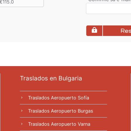
€115.0
Re
Traslados en Bulgaria
Traslados Aeropuerto Sofía
chevron_right
Traslados Aeropuerto Burgas
chevron_right
Traslados Aeropuerto Varna
chevron_right