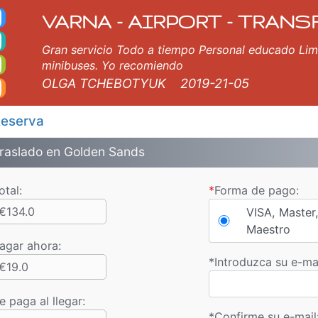
. Traslados aeropuerto
a, Burgas, Plovdiv, Sofia, Salónica, Bucarest, Estambul, Veliko Tarnovo, Skopje, Ruse, Volos, Ouranópolis, Sozopol,
VARNA - AIRPORT - TRANS
Gran servicio Todo a tiempo Personal educado Li
minibuses. Yo recomiendo
OLGA TCHEBOTYUK
2019-21-05
eserva
raslado en Golden Sands
otal:
*
Forma de pago:
€134.0
VISA, Master,
Maestro
agar ahora
:
*
Introduzca su e-mai
€19.0
e paga al llegar:
*
Confirme su e-mail