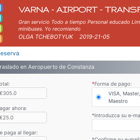
za Sunny Beach Taxi. T
unny Beach, Golden Sands, Varna, Burgas, Plovdiv, Sofia, Salónica, Bucarest, Estambul, Veliko Tarnovo, Skopje, Rus
VARNA - AIRPORT - TRANS
Gran servicio Todo a tiempo Personal educado Li
minibuses. Yo recomiendo
OLGA TCHEBOTYUK
2019-21-05
eserva
raslado en Aeropuerto de Constanza
otal:
*
Forma de pago:
€305.0
VISA, Master,
Maestro
agar ahora
:
*
Introduzca su e-mai
€25.0
e paga al llegar:
*
Confirme su e-mail