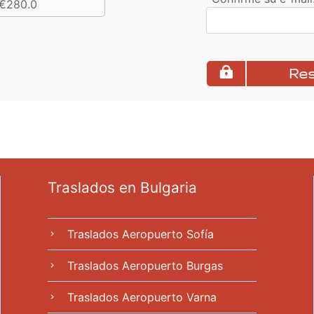
€280.0
Re
Traslados en Bulgaria
Traslados Aeropuerto Sofía
chevron_right
Traslados Aeropuerto Burgas
chevron_right
Traslados Aeropuerto Varna
chevron_right