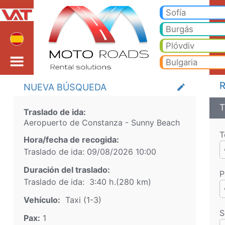
Aeropuerto de Constan
Aeropuerto de Constanza Sunny Beach Taxi. Traslado desde Aeropuerto de Constanza a Bansko, Borovets, Pamporovo, S
Sofía
Varna
Burgás
Plóvdiv
Bulgaria
R
NUEVA BÚSQUEDA
create
T
Traslado de ida:
Aeropuerto de Constanza
-
Sunny Beach
T
Hora/fecha de recogida:
Traslado de ida:
09/08/2026
10:00
Duración del traslado:
P
Traslado de ida:
3:40 h.
(
280
km)
Vehículo:
Taxi (1-3)
S
Pax:
1