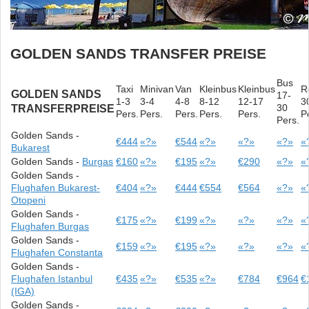
GOLDEN SANDS TRANSFER PREISE
Bus
Taxi
Minivan
Van
Kleinbus
Kleinbus
R
GOLDEN SANDS
17-
1-3
3-4
4-8
8-12
12-17
3
30
TRANSFERPREISE
Pers.
Pers.
Pers.
Pers.
Pers.
P
Pers.
Golden Sands -
€444
«?»
€544
«?»
«?»
«?»
«
Bukarest
Golden Sands -
Burgas
€160
«?»
€195
«?»
€290
«?»
«
Golden Sands -
Flughafen Bukarest-
€404
«?»
€444
€554
€564
«?»
«
Otopeni
Golden Sands -
€175
«?»
€199
«?»
«?»
«?»
«
Flughafen Burgas
Golden Sands -
€159
«?»
€195
«?»
«?»
«?»
«
Flughafen Constanta
Golden Sands -
Flughafen Istanbul
€435
«?»
€535
«?»
€784
€964
€
(IGA)
Golden Sands -