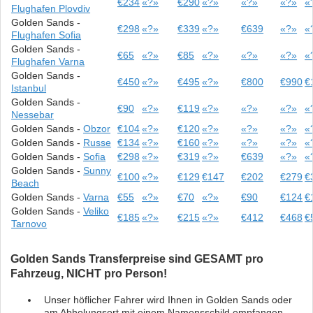
€234
«?»
€290
«?»
«?»
«?»
«
Flughafen Plovdiv
Golden Sands -
€298
«?»
€339
«?»
€639
«?»
«
Flughafen Sofia
Golden Sands -
€65
«?»
€85
«?»
«?»
«?»
«
Flughafen Varna
Golden Sands -
€450
«?»
€495
«?»
€800
€990
€
Istanbul
Golden Sands -
€90
«?»
€119
«?»
«?»
«?»
«
Nessebar
Golden Sands -
Obzor
€104
«?»
€120
«?»
«?»
«?»
«
Golden Sands -
Russe
€134
«?»
€160
«?»
«?»
«?»
«
Golden Sands -
Sofia
€298
«?»
€319
«?»
€639
«?»
«
Golden Sands -
Sunny
€100
«?»
€129
€147
€202
€279
€
Beach
Golden Sands -
Varna
€55
«?»
€70
«?»
€90
€124
€
Golden Sands -
Veliko
€185
«?»
€215
«?»
€412
€468
€
Tarnovo
Golden Sands Transferpreise sind GESAMT pro
Fahrzeug, NICHT pro Person!
Unser höflicher Fahrer wird Ihnen in Golden Sands oder
am Abholungsort mit einem Namensschild empfangen.