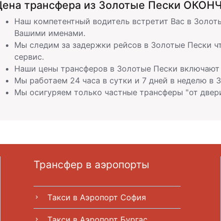
Ценa трансферa из Золотые Пески ОКОНЧ
Наш компетентный водитель встретит Вас в Золоты
Вашими именами.
Мы следим за задержки рейсов в Золотые Пески ч
сервис.
Наши цены трансферов в Золотые Пески включают 
Мы работаем 24 часа в сутки и 7 дней в неделю в 
Мы осигуряем только частные трансферы "от двери
Трансфер в аэропорты
Tакси в Аэропорт София
chevron_right
Tакси в Аэропорт Бургас
chevron_right