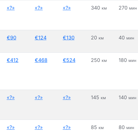
«?»
«?»
«?»
340
270
км
мин
€90
€124
€130
20
40
км
мин
€412
€468
€524
250
180
км
мин
«?»
«?»
«?»
145
140
км
мин
«?»
«?»
«?»
85
80
км
мин