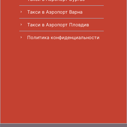
Tакси в Аэропорт Варна
chevron_right
Tакси в Аэропорт Пловдив
chevron_right
Политика конфиденциальности
chevron_right