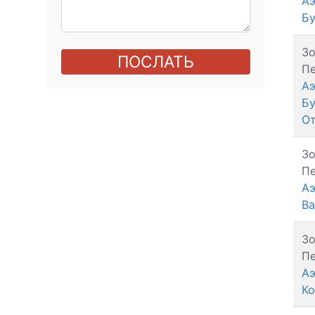
Аэ
Бу
З
ПОСЛАТЬ
Пе
Аэ
Бу
О
З
Пе
Аэ
Ва
З
Пе
Аэ
Ко