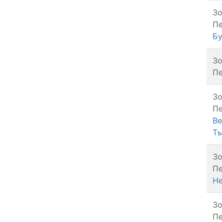
З
Пе
Бу
З
Пе
З
Пе
Ве
Т
З
Пе
Н
З
Пе