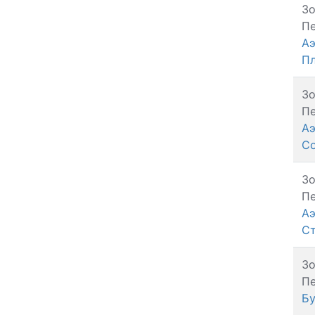
З
Пе
Аэ
П
З
Пе
Аэ
С
З
Пе
Аэ
Ст
З
Пе
Бу