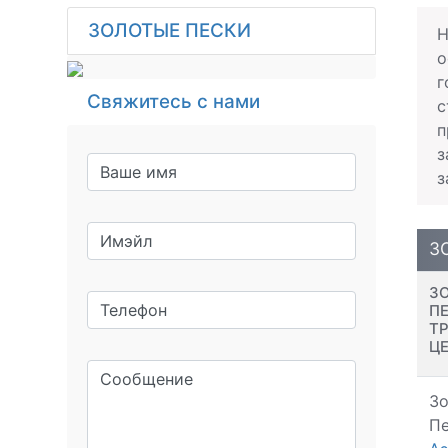
ЗОЛОТЫЕ ПЕСКИ
Н
о
г
Свяжитесь с нами
с
п
з
з
З
З
П
Т
Ц
З
Пе