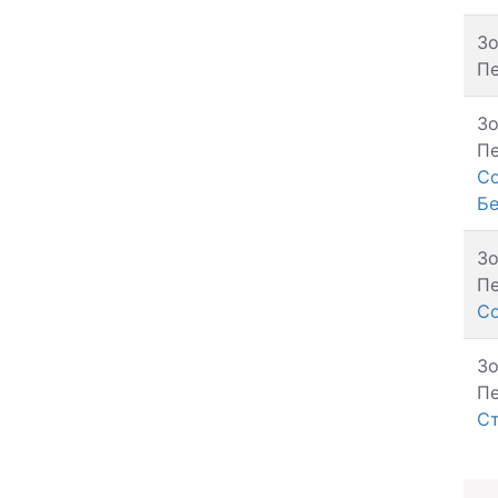
З
Пе
З
Пе
С
Бе
З
Пе
С
З
Пе
С