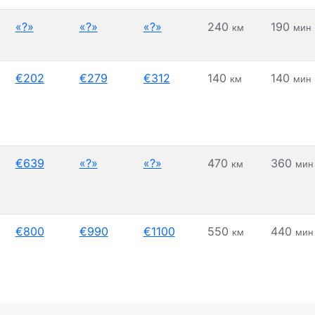
«?»
«?»
«?»
240
190
км
мин
€202
€279
€312
140
140
км
мин
€639
«?»
«?»
470
360
км
мин
€800
€990
€1100
550
440
км
мин