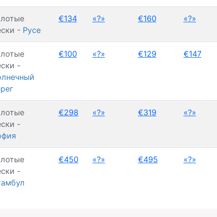
олотые
€134
«?»
€160
«?»
ски -
Русе
олотые
€100
«?»
€129
€147
ски -
олнечный
рег
олотые
€298
«?»
€319
«?»
ски -
офия
олотые
€450
«?»
€495
«?»
ски -
тамбул