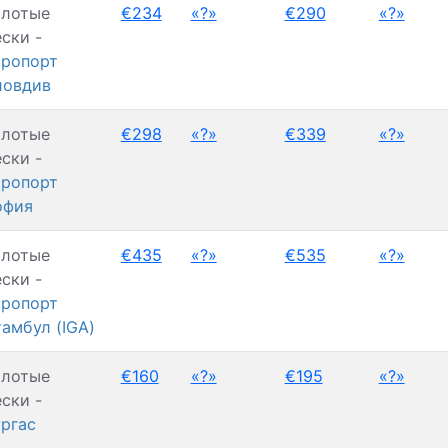
олотые
€234
«?»
€290
«?»
ски -
ропорт
ловдив
олотые
€298
«?»
€339
«?»
ски -
ропорт
офия
олотые
€435
«?»
€535
«?»
ски -
ропорт
амбул (IGA)
олотые
€160
«?»
€195
«?»
ски -
ргас