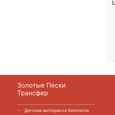
Золотые Пески
Трансфер
Детские автокресла безплатно
chevron_right