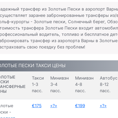
адежный трансфер из Золотые Пески в аэропорт Варны и 
существляет заранее забронированные трансферы из/
ольф-курорты - Золотые пески, Солнечный берег, Обзо
тоимость трансфера Золотые Пески входит автомобиль
рофессиональный водитель, топливо и бесплатное дет
абронировать трансфер из аэропорта Варны в Золотые
астраховать свою поездку без проблем!
ОЛОТЫЕ ПЕСКИ ТАКСИ ЦЕНЫ
ОЛОТЫЕ
Такси
Минивэн
Минивэн
Автобус
ЕСКИ
1-3
3-4
4-8
8-12
РАНСФЕРНЫЕ
пасс.
пасс.
пасс.
пасс.
ЕНЫ
олотые
€175
«?»
€199
«?»
ски -