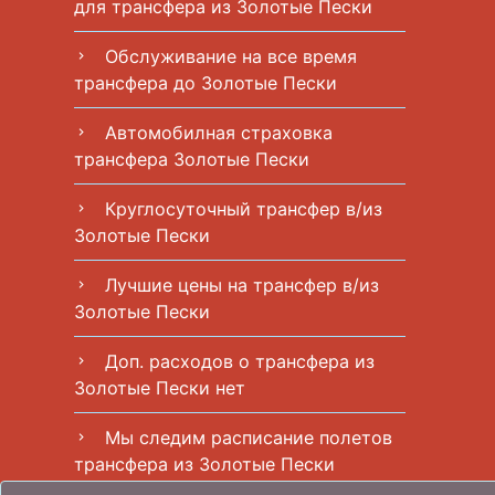
для трансфера из Золотые Пески
Обслуживание на все время
chevron_right
трансфера до Золотые Пески
Автомобилная страховка
chevron_right
трансфера Золотые Пески
Круглосуточный трансфер в/из
chevron_right
Золотые Пески
Лучшие цены на трансфер в/из
chevron_right
Золотые Пески
Доп. расходов о трансфера из
chevron_right
Золотые Пески нет
Мы следим расписание полетов
chevron_right
трансфера из Золотые Пески