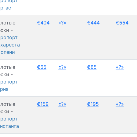
ропорт
ргас
олотые
€404
«?»
€444
€554
ски -
ропорт
хареста
топени
олотые
€65
«?»
€85
«?»
ски -
ропорт
рна
олотые
€159
«?»
€195
«?»
ски -
ропорт
нстанта