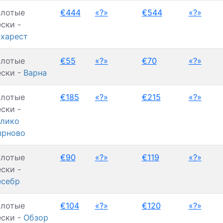
олотые
€444
«?»
€544
«?»
ски -
харест
олотые
€55
«?»
€70
«?»
ски -
Варна
олотые
€185
«?»
€215
«?»
ски -
лико
ырново
олотые
€90
«?»
€119
«?»
ски -
есебр
олотые
€104
«?»
€120
«?»
ски -
Обзор