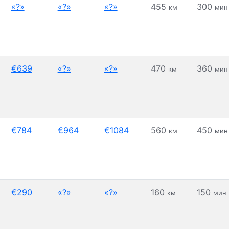
«?»
«?»
«?»
455
300
км
мин
€639
«?»
«?»
470
360
км
мин
€784
€964
€1084
560
450
км
мин
€290
«?»
«?»
160
150
км
мин