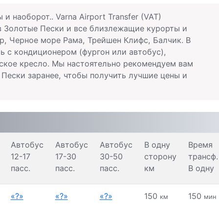
наоборот.. Varna Airport Transfer (VAT)
в Золотые Пески и все близлежащие курорты и
р, Черное море Рама, Трейшен Клифс, Балчик. В
 с кондиционером (фургон или автобус),
ское кресло. Мы настоятельно рекомендуем вам
 Пески заранее, чтобы получить лучшие цены и
Автобус
Автобус
Aвтобус
В одну
Время
12-17
17-30
30-50
сторону
трансф.
пасс.
пасс.
пасс.
км
В одну
«?»
«?»
«?»
150
150
км
мин