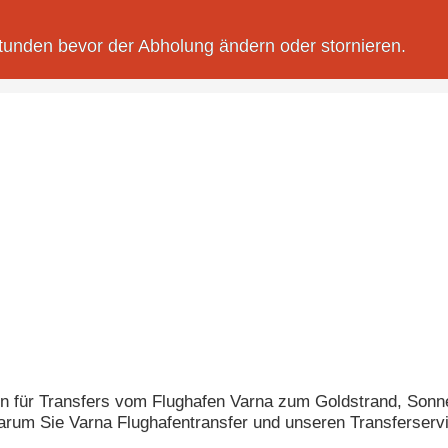
tunden bevor der Abholung ändern oder stornieren.
se contents
men für Transfers vom Flughafen Varna zum Goldstrand, So
warum Sie Varna Flughafentransfer und unseren Transferse