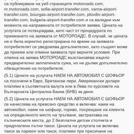
са публикувани на уеб страниците motoroads.com,
m.motoroads.com, sofia-airport-transfer.com, varna-airport-
transfer.com, bourgas-airport-transfer.com, plovdiv-airport-
transfer.com, bulgaria-airport-transfer.com и са валидни към
момента на направената от потребителя заявка. Цената на
услугата се потвърждава, като част от процедурата по
приемането на заявката от МОТОРОАДС. В случай, че цената
не е била коректно регистрирана по време на заявката
потребителят се уведомява допълнително, като същият може
да приеме или отмени заявката при верните условия. При
отмяна на заявка МОТОРОАДС възстановява изцяло
предварително заплатената сума, но не дължи допълнително
обезщетение на потребителя.
(5.1) Цените на услугата НАЕМ НА АВТОМОБИЛ С ШОФЬОР
са посочени в Евро, Британски лири, Американски долари
платими в съответната валута или в Лева по курсовете на
Българската Централна Банка (БНБ) за деня.
(5.2) Цената на услугата НАЕМ НА АВТОМОБИЛ С ШОФЬОР
се начислява на превозно средство и включва: наем на
автомобил, наем на шофьор, гориво, посрещане на клиента
на определеното място на тръгване, застраховка на
пътническите места, до 2 безплатни детски столчета и
предплатени пътни такси. Цената на услугата не включва
такси за паркинг или такси, платими при пресичане на