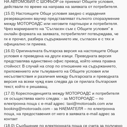
НА АВТОМОБИЛ С ШОФЬОР се приемат Общите условия,
действали по време на направа на заявката от потребителя.
(15.0) Настоящите Общи условия заедно с издадения
резервационен ваучер представляват пълното споразумение
между МОТОРОАДС или неговите партньори и потребителя.
Чрез маркирането на "Съгласен съм с Общите условия” в
онлайн формата на заявката, потребителят потвърждава, че
ги е прочел, разбира съдържанието им, съгласен е с тях и
официално ги приема.
(16.0) Оригиналната българска версия на настоящите Общи
условия е преведена на други езици. Преводната версия
представлява единствено офис превод, който няма правна
стойност. В случай на спор по отношение на съдържанието,
приложението или тълкуването на Общите условия или
несъответствия и различия между българската и преводната
версия на всеки чужд език следва да се прилага българския
текст, който е решаващ.
(17.0) Кореспонденцията между МОТОРОАДС и потребителя
се осъществява както следва:
- за МОТОРОАДС – по
електронна поща с e-mail адрес:
taxi@motoroads.com
или
booking@motoroads.com
- за НАЕМАТЕЛЯ – по електронна
поща, на предоставения от него в заявката e-mail адрес за
контакт
(18.0) Съобщение по електронната поща се счита за получено