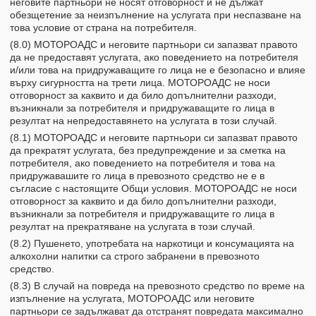
неговите партньори не носят отговорност и не дължат
обезщетение за неизпълнение на услугата при неспазване на
това условие от страна на потребителя.
(8.0) МОТОРОАДС и неговите партньори си запазват правото
да не предоставят услугата, ако поведението на потребителя
и/или това на придружаващите го лица не е безопасно и влияе
върху сигурността на трети лица. МОТОРОАДС не носи
отговорност за каквито и да било допълнителни разходи,
възникнали за потребителя и придружаващите го лица в
резултат на непредоставянето на услугата в този случай.
(8.1) МОТОРОАДС и неговите партньори си запазват правото
да прекратят услугата, без предупреждение и за сметка на
потребителя, ако поведението на потребителя и това на
придружавашите го лица в превозното средство не е в
съгласие с настоящите Общи условия. МОТОРОАДС не носи
отговорност за каквито и да било допълнителни разходи,
възникнали за потребителя и придружаващите го лица в
резултат на прекратяване на услугата в този случай.
(8.2) Пушенето, употребата на наркотици и консумацията на
алкохолни напитки са строго забранени в превозното
средство.
(8.3) В случай на повреда на превозното средство по време на
изпълнение на услугата, МОТОРОАДС или неговите
партньори се задължават да отстранят повредата максимално