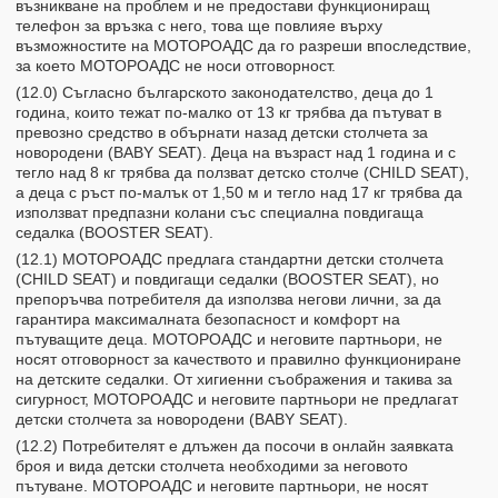
възникване на проблем и не предостави функциониращ
телефон за връзка с него, това ще повлияе върху
възможностите на МОТОРОАДС да го разреши впоследствие,
за което МОТОРОАДС не носи отговорност.
(12.0) Съгласно българското законодателство, деца до 1
година, които тежат по-малко от 13 кг трябва да пътуват в
превозно средство в обърнати назад детски столчета за
новородени (BABY SEAT). Деца на възраст над 1 година и с
тегло над 8 кг трябва да ползват детско столче (CHILD SEAT),
а деца с ръст по-малък от 1,50 м и тегло над 17 кг трябва да
използват предпазни колани със специална повдигаща
седалка (BOOSTER SEAT).
(12.1) МОТОРОАДС предлага стандартни детски столчета
(CHILD SEAT) и повдигащи седалки (BOOSTER SEAT), но
препоръчва потребителя да използва негови лични, за да
гарантира максималната безопасност и комфорт на
пътуващите деца. МОТОРОАДС и неговите партньори, не
носят отговорност за качеството и правилно функциониране
на детските седалки. От хигиенни съображения и такива за
сигурност, МОТОРОАДС и неговите партньори не предлагат
детски столчета за новородени (BABY SEAT).
(12.2) Потребителят е длъжен да посочи в онлайн заявката
броя и вида детски столчета необходими за неговото
пътуване. МОТОРОАДС и неговите партньори, не носят