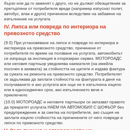
бързо или да го заменят с друго, но не дължат обезщетение за
претърпяни от потребителя вреди (например изпуснат полет,
автобус, влак и други) причинени вследствие на забавяне на
изпълнение на услугата.
IV. Липса или повреда по интериора на
превозното средство
(9.0) При установяване на липси и повреди по интериора и
екстериора на превозното средство, причинени от
потребителя по време на ползване на услугата, автомобилът
се изпраща за инспекция в оторизиран сервиз. МОТОРОАДС
или неговия партньор уведомява наемателя (на имейла
посочен в заявката) за стойността на щетите и издава фактура
за сумата на ремонта на превозното средство. Потребителят
се задължава да заплати стойността на фактурата в деня на
получаването и ако услугата все още не е изпълнена изцяло
или в едноседмичен срок, ако изпълнението вече е
приключило.
(10.0) МОТОРОАДС и неговите партньори си запазват правото
да прекратят услугата НАЕМ НА АВТОМОБИЛ С ШОФЬОР без
предупреждение и за сметка на потребителя, ако същия не
заплати изцяло стойността на причинените от него повреди и
липси по превозното средство.