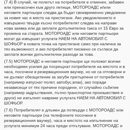
(7.4) В случай, че полетът на потребителя е отменен, забавен
или пренасочен към друго летище, МОТОРОАДС и/или
неговите партньори следва да бъдат своевременно уведомени
за новия час и място на пристигане. Ако уведомлението е
извършено твърде късно потребителят следва на направи
нова заявка или да заплати допълнителна такса от 15 Eвро за
промяна на старата. МОТОРОАДС или неговите партньори
могат да извършат услугата НАЕМ НА АВТОМОБИЛ С
ШОФЬОР в новата точка на пристигане само при налична за
тях възможност, и ако потребителят писмено се съгласи да
заплати всички допълнителни разходи за това.
(7.5) МОТОРОАДС и неговите партньори ще положат всички
необходими усилия да посрещнат потребителя на мястото и в
часа, посочени в резервационния ваучер, но не са отговорни и
не дължат обезщетение за загуби претърпени от потребителя
(например изпуснат полет, автобус,влак), ако поради
независещи от тях причини породени, от случайно събитие
(например задръствания, пътно-транспортни произшествия и
други) не изпълнят навреме услугата НАЕМ НА АВТОМОБИЛ С
ШОФЬОР.
(7.6) Потребителят е длъжен да потвърди с МОТОРОАДС или
неговите партньори (на телефоните посочени в
резервационния ваучер), часа и мястото на изпълнение на
услугата минимум 24 часа преди отпътуване. МОТОРОАДС и