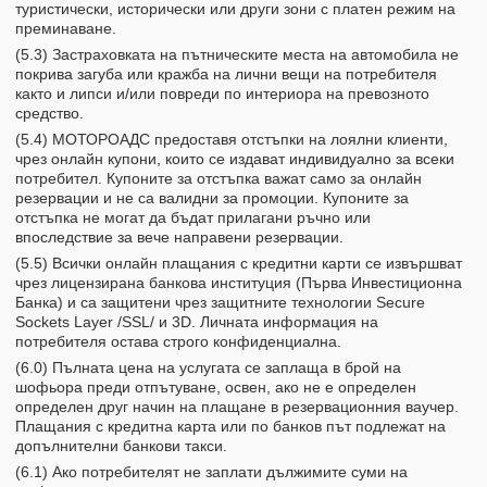
туристически, исторически или други зони с платен режим на
преминаване.
(5.3) Застраховката на пътническите места на автомобила не
покрива загуба или кражба на лични вещи на потребителя
както и липси и/или повреди по интериора на превозното
средство.
(5.4) МОТОРОАДС предоставя отстъпки на лоялни клиенти,
чрез онлайн купони, които се издават индивидуално за всеки
потребител. Купоните за отстъпка важат само за онлайн
резервации и не са валидни за промоции. Купоните за
отстъпка не могат да бъдат прилагани ръчно или
впоследствие за вече направени резервации.
(5.5) Всички онлайн плащания с кредитни карти се извършват
чрез лицензирана банкова институция (Първа Инвестиционна
Банка) и са защитени чрез защитните технологии Secure
Sockets Layer /SSL/ и 3D. Личната информация на
потребителя остава строго конфиденциална.
(6.0) Пълната цена на услугата се заплаща в брой на
шофьора преди отпътуване, освен, ако не е определен
определен друг начин на плащане в резервационния ваучер.
Плащания с кредитна карта или по банков път подлежат на
допълнителни банкови такси.
(6.1) Ако потребителят не заплати дължимите суми на