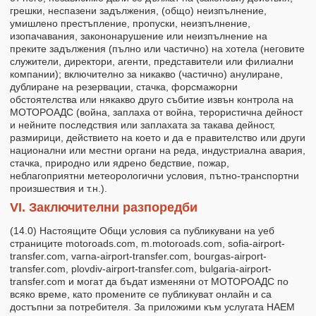
грешки, неспазени задължения, (общо) неизпълнение,
умишлено престъпление, пропуски, неизпълнение,
изопачавания, закононарушение или неизпълнение на
преките задължения (пълно или частично) на хотела (неговите
служители, директори, агенти, представители или филиални
компании); включително за никакво (частично) анулиране,
дублиране на резервации, стачка, форсмажорни
обстоятелства или някакво друго събитие извън контрола на
МОТОРОАДС (война, заплаха от война, терористична дейност
и нейните последствия или заплахата за такава дейност,
размирици, действието на което и да е правителство или други
национални или местни органи на реда, индустриална авария,
стачка, природно или ядрено бедствие, пожар,
неблагоприятни метеорологични условия, пътно-транспортни
произшествия и т.н.).
VІ. Заключителни разпоредби
(14.0) Настоящите Общи условия са публикувани на уеб
страниците motoroads.com, m.motoroads.com, sofia-airport-
transfer.com, varna-airport-transfer.com, bourgas-airport-
transfer.com, plovdiv-airport-transfer.com, bulgaria-airport-
transfer.com и могат да бъдат изменяни от МОТОРОАДС по
всяко време, като промените се публикуват онлайн и са
достъпни за потребителя. За приложими към услугата НАЕМ