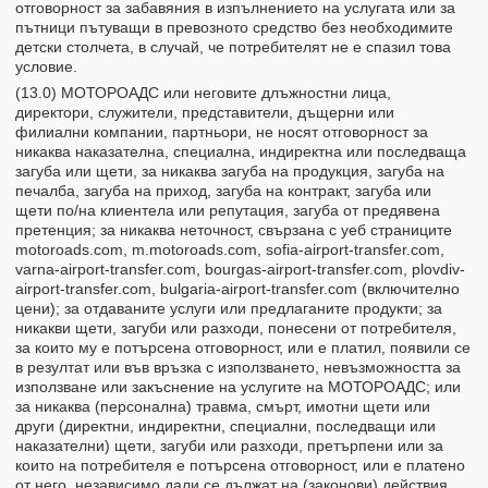
отговорност за забавяния в изпълнението на услугата или за
пътници пътуващи в превозното средство без необходимите
детски столчета, в случай, че потребителят не е спазил това
условие.
(13.0) МОТОРОАДС или неговите длъжностни лица,
директори, служители, представители, дъщерни или
филиални компании, партньори, не носят отговорност за
никаква наказателна, специална, индиректна или последваща
загуба или щети, за никаква загуба на продукция, загуба на
печалба, загуба на приход, загуба на контракт, загуба или
щети по/на клиентела или репутация, загуба от предявена
претенция; за никаква неточност, свързана с уеб страниците
motoroads.com, m.motoroads.com, sofia-airport-transfer.com,
varna-airport-transfer.com, bourgas-airport-transfer.com, plovdiv-
airport-transfer.com, bulgaria-airport-transfer.com (включително
цени); за отдаваните услуги или предлаганите продукти; за
никакви щети, загуби или разходи, понесени от потребителя,
за които му е потърсена отговорност, или е платил, появили се
в резултат или във връзка с използването, невъзможността за
използване или закъснение на услугите на МОТОРОАДС; или
за никаква (персонална) травма, смърт, имотни щети или
други (директни, индиректни, специални, последващи или
наказателни) щети, загуби или разходи, претърпени или за
които на потребителя е потърсена отговорност, или е платено
от него, независимо дали се дължат на (законови) действия,