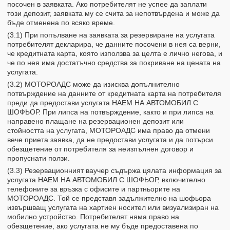
посочен в заявката. Ако потребителят не успее да заплати
този депозит, заявката му се счита за непотвърдена и може да
бъде отменена по всяко време.
(3.1) При попълване на заявката за резервиране на услугата
потребителят декларира, че данните посочени в нея са верни,
че кредитната карта, която използва за целта е лично негова, и
че по нея има достатъчно средства за покриване на цената на
услугата.
(3.2) МОТОРОАДС може да изисква допълнително
потвърждение на данните от кредитната карта на потребителя
преди да предостави услугата НАЕМ НА АВТОМОБИЛ С
ШОФЬОР. При липса на потвърждение, както и при липса на
направено плащане на резервационен депозит или
стойността на услугата, МОТОРОАДС има право да отмени
вече приета заявка, да не предостави услугата и да потърси
обезщетение от потребителя за неизпълнен договор и
пропуснати ползи.
(3.3) Резервационният ваучер съдържа цялата информация за
услугата НАЕМ НА АВТОМОБИЛ С ШОФЬОР, включително
телефоните за връзка с офисите и партньорите на
МОТОРОАДС. Той се представя задължително на шофьора
извършващ услугата на хартиен носител или визуализиран на
мобилно устройство. Потребителят няма право на
обезщетение, ако услугата не му бъде предоставена по