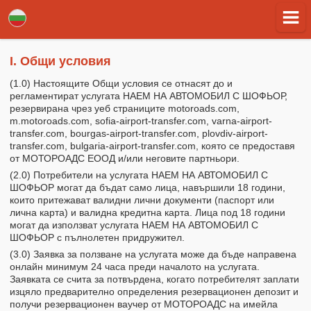
I. Общи условия
(1.0) Настоящите Общи условия се отнасят до и
регламентират услугата НАЕМ НА АВТОМОБИЛ С ШОФЬОР,
резервирана чрез уеб страниците motoroads.com,
m.motoroads.com, sofia-airport-transfer.com, varna-airport-
transfer.com, bourgas-airport-transfer.com, plovdiv-airport-
transfer.com, bulgaria-airport-transfer.com, която се предоставя
от МОТОРОАДС ЕООД и/или неговите партньори.
(2.0) Потребители на услугата НАЕМ НА АВТОМОБИЛ С
ШОФЬОР могат да бъдат само лица, навършили 18 години,
които притежават валидни лични документи (паспорт или
лична карта) и валидна кредитна карта. Лица под 18 години
могат да използват услугата НАЕМ НА АВТОМОБИЛ С
ШОФЬОР с пълнолетен придружител.
(3.0) Заявка за ползване на услугата може да бъде направена
онлайн минимум 24 часа преди началото на услугата.
Заявката се счита за потвърдена, когато потребителят заплати
изцяло предварително определения резервационен депозит и
получи резервационен ваучер от МОТОРОАДС на имейла