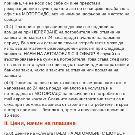
причина, че не носи със себе си и не представи
резервационния ваучер, както и ако не се свърже незабавно с
офис на МОТОРОАДС, ако не намира шофьора на мястото на
срещата.
(3.4) Платеният резервационен депозит не подлежи на
връщане при НЕЯВЯВАНЕ на потребителя или отмяна на
заявката по-малко от 24 часа преди началото на наемния
период. Във всички останали случаи потребителят може да
използва заплатения резервационен депозит при следваща
заявка за НАЕМ НА АВТОМОБИЛ С ШОФЬОР. В случай на
възстановяване на суми на потребителя, това става след като
от заплатената сума се приспаднат всички административни и
банкови такси, както и таксите за отмяна или промяна на
заявката.
(4.0) Промяна на вече приета заявка е възможна, само ако е
направена до 24 часа преди началото на услугата и е
потвърдена от МОТОРОАДС на посочения от потребителя e-
mail адрес за контакт. Следните административни такси са в
сила при промяна на заявка от страна на потребителя: първа
и втора промяна – безплатно, трета и последваща промяна -
15 евро.
II. Цени, начин на плащане
(5.0) Цените на услугата НАЕМ НА АВТОМОБИЛ С ШОФЬОР