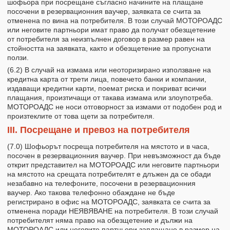
шофьора при посрещане съгласно начините на плащане
посочени в резервационния ваучер, заявката се счита за
отменена по вина на потребителя. В този случай МОТОРОАДС
или неговите партньори имат право да получат обезщетение
от потребителя за неизпълнен договор в размер равен на
стойността на заявката, както и обезщетение за пропуснати
ползи.
(6.2) В случай на измама или неоторизирано използване на
кредитна карта от трети лица, повечето банки и компании,
издаващи кредитни карти, поемат риска и покриват всички
плащания, произтичащи от такава измама или злоупотреба.
МОТОРОАДС не носи отговорност за измами от подобен род и
произтеклите от това щети за потребителя.
III. Посрещане и превоз на потребителя
(7.0) Шофьорът посреща потребителя на мястото и в часа,
посочен в резервационния ваучер. При невъзможност да бъде
открит представител на МОТОРОАДС или неговите партньори
на мястото на срещата потребителят е длъжен да се обади
незабавно на телефоните, посочени в резервационния
ваучер. Ако такова телефонно обаждане не бъде
регистрирано в офис на МОТОРОАДС, заявката се счита за
отменена поради НЕЯВЯВАНЕ на потребителя. В този случай
потребителят няма право на обезщетение и дължи на
МОТОРОАДС или неговите партньори заплащане в размер на