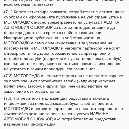
пълната сума на заявката.
(7.1) Когато регистрира заявката, потребителят е длъжен да се
съобрази с информацията публикувана на уеб страниците на
МОТОРОАДС относно времетраенето на услугата НАЕМ НА
АВТОМОБИЛ С ШОФЬОР за съответните дестинации и да
предвиди достатъчно време за нейното изпълнение.
Информацията публикувана на уеб страниците на
МОТОРОАДС е само ориентировъчна и за улеснение на
потребителя, и МОТОРОАДС и неговите партньори не носят
отговорност и не дължат обезщетение за претърпени от
потребителя загуби (например изпуснат полет, влак, автобус),
ако същият не е предвидил достатъчно време за изпълнение
на услугата и всички процедури, свързани с нея.
(7.2) МОТОРОАДС и неговите партньори не носят отговорност
за претърпени от потребителя загуби (например изпуснат
полет, влак, автобус и други) причинени вследствие на
закъснение от негова страна.
(7.3) Потребителят е длъжен да предостави в заявката
информация за полета/влака/автобуса, с който пристига.
МОТОРОАДС и неговите партньори не носят отговорност и не
дължат обезщетение за неизпълнена услуга НАЕМ НА
АВТОМОБИЛ С ШОФЬОР, ако потребителят не предостави
навреме тази информация.