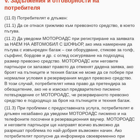
V. Задължения и отговорности на
потребителя
(11.0) Потребителят е длъжен:
(11.1) Да се отнася грижливо към превозното средство, в което
пътува.
(11.2) Да уведоми МОТОРОАДС при регистриране на заявката
за НАЕМ НА АВТОМОБИЛ С ШОФЬОР, ако има намерение да
пътува с извънреден багаж – ски оборудване, стикове за голф,
сърфинг, бордове и др. с оглед осигуряване на подходящ
размер превозно средство. МОТОРОАДС или неговите
партньори си запазват правото да отменят дадена заявка, ако
броят на пътниците и техния багаж не може да се побере при
нормални условия в резервирания модел превозно средство.
В този случай, потребителят няма право да претендира за
обезщетение, ако не е изискал предварително писмено
потвърждение от МОТОРОАДС, че резервираното превозно
средство е подходящо за броя на пътниците и техния багаж.
(11.3) При проблеми с предоставената услуга, потребителят е
длъжен незабавно да уведоми МОТОРОАДС писмено и на
телефоните посочени в резервационния ваучер. МОТОРОАДС
и неговите партньори ще направят всичко възможно да
разрешат проблема по най-добрия възможен начин. Ако
потребителят пропусне да информира своевременно при