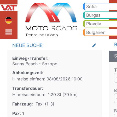
Sunny Beach Sozopol Ta
Sunny Beach Sozopol Taxi. Transfer von Sunny Beach nach Bansko, Borovets, Pamporovo, Sonnenstrand, Goldstrand, Varna
Sofia
Burgas
Plovdiv
Bulgarien
B
NEUE SUCHE
create
S
Einweg-Transfer:
Sunny Beach
-
Sozopol
T
Abholungszeit:
Hinreise einfach:
08/08/2026
10:00
Transferdauer:
B
Hinreise einfach:
1:20 St.
(
70
km)
Fahrzeug:
Taxi (1-3)
B
Pax:
1