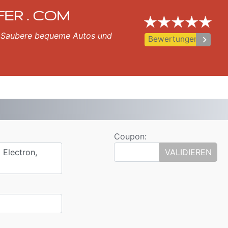
nsfer
l, Nessebar , Ravda, St. Vlas, Elenite.
FER . COM
al. Saubere bequeme Autos und
keyboard_arrow_right
Bewertungen
Coupon:
 Electron,
VALIDIEREN