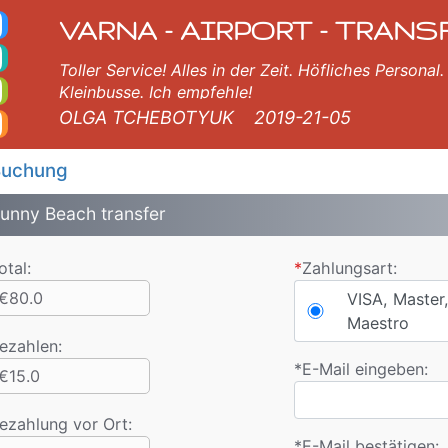
xi. Varna Flughafentra
, Burgas, Plovdiv, Sofia, Thessaloniki, Bukarest, Istanbul, Veliko Tarnovo, Skopje, Ruse, Volos, Ouranopolis, Sozopo
VARNA - AIRPORT - TRANS
Toller Service! Alles in der Zeit. Höfliches Person
Kleinbusse. Ich empfehle!
OLGA TCHEBOTYUK
2019-21-05
uchung
unny Beach transfer
otal:
*
Zahlungsart:
€80.0
VISA, Master,
Maestro
ezahlen
:
*
E-Mail eingeben:
€15.0
ezahlung vor Ort:
*
E-Mail bestätigen: