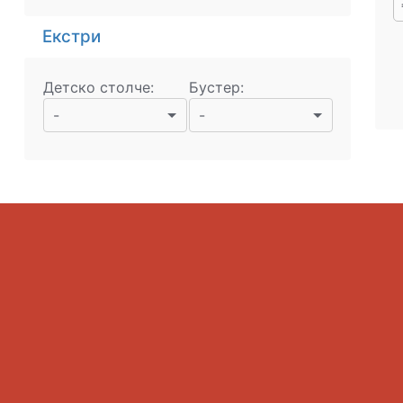
Екстри
Детско столче:
Бустер:
-
-