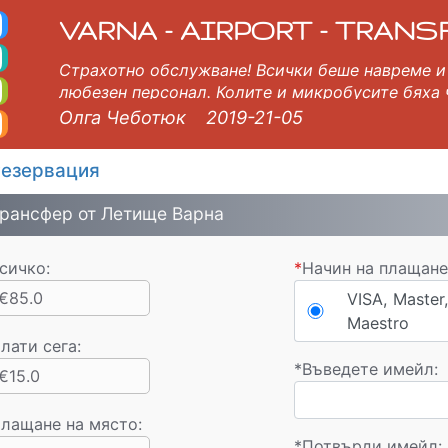
о Такси. Трансфер от
и пясъци, Варна, Бургас, Пловдив, София, Солун, Букурещ, Истанбул, Велико Търново, Скопие, Русе, Волос, У
VARNA - AIRPORT - TRANS
Страхотно обслужване! Всички беше навреме и 
любезен персонал. Колите и микробусите бяха 
Горещо препоръчвам!
Олга Чеботюк
2019-21-05
езервация
рансфер от Летище Варна
сичко:
*
Начин на плащане
€85.0
VISA, Master,
Maestro
лати сега
:
*
Въведете имейл:
€15.0
лащане на място:
*
Потвърди имейл: