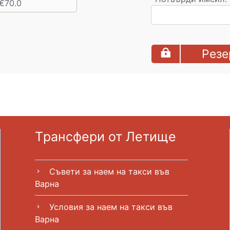
€70.0
Резе
Tрансфери от Летище
Съвети за наем на такси във
chevron_right
Варна
Условия за наем на такси във
chevron_right
Варна