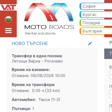
Летище Варна Рогачев
Летище Варна Рогачево Такси. Трансфер от Летище Варна до Банско, Боровец, Пампорово, Слънчев бряг, Златн
София
Бургас
Пловдив
България
Р
НОВО ТЪРСЕНЕ
create
Т
Трансфер в една посока:
Летище Варна
-
Рогачево
В
Време на вземане:
Отиване:
08/08/2026
10:00
Време на трансфера:
П
Отиване:
0:35 ч.
(
33
km)
Aвтомобил:
Такси (1-3)
П
Пътници:
1