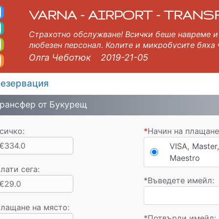
во Такси. Трансфер о
ъци, Варна, Бургас, Пловдив, София, Солун, Букурещ, Истанбул, Велико Търново, Скопие, Русе, Волос, Ураноп
VARNA - AIRPORT - TRANS
Страхотно обслужване! Всички беше навреме и 
любезен персонал. Колите и микробусите бяха 
Горещо препоръчвам!
Олга Чеботюк
2019-21-05
езервация
рансфер от Букурещ
сичко:
*
Начин на плащане
€334.0
VISA, Master,
Maestro
лати сега
:
*
Въведете имейл:
€29.0
лащане на място:
*
Потвърди имейл: