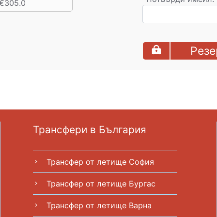
€305.0
Резе
Трансфери в България
Трансфер от летище София
chevron_right
Трансфер от летище Бургас
chevron_right
Трансфер от летище Варна
chevron_right