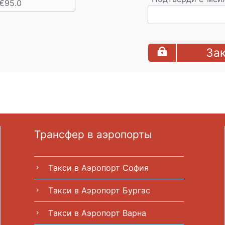
€95.0
Зак
Трансфер в аэропорты
Tакси в Аэропорт София
chevron_right
Tакси в Аэропорт Бургас
chevron_right
Tакси в Аэропорт Варна
chevron_right