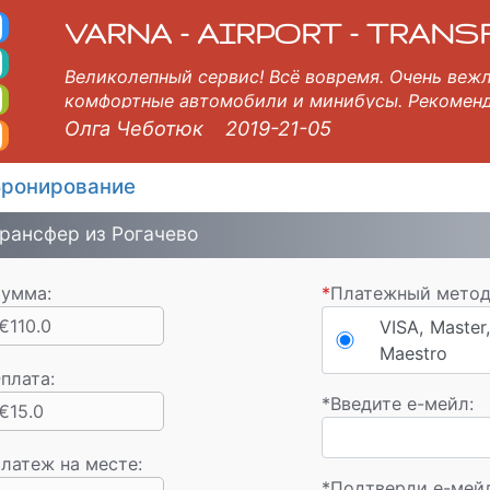
ргас Такси. Tакси в А
е пески, Варна, Бургас, Пловдив, София, Салоники, Бухарест, Стамбул, Велико Тырново, Скопье, Русе, Волос,
VARNA - AIRPORT - TRANS
Великолепный сервис! Всё вовремя. Очень веж
комфортные автомобили и минибусы. Рекомен
Олга Чеботюк
2019-21-05
ронирование
рансфер из Рогачево
умма:
*
Платежный метод
€110.0
VISA, Master,
Maestro
плата
:
*
Введите e-мейл:
€15.0
латеж на месте:
*
Подтверди е-мей