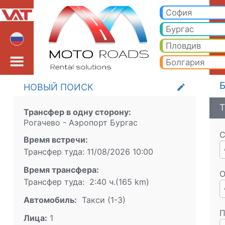
Рогачево Аэропорт Бу
Рогачево Аэропорт Бургас Такси. Трансфер из Рогачево Банско, Боровец, Пампорово, Солнечный берег, Золоты
София
Бургас
Пловдив
Болгария
Б
НОВЫЙ ПОИСК
create
Т
Трансфер в одну сторону:
Рогачево
-
Аэропорт Бургас
С
Время встречи:
Трансфер туда:
11/08/2026
10:00
Время трансфера:
О
Трансфер туда:
2:40 ч.
(
165
km)
Aвтомобиль:
Такси (1-3)
П
Лица:
1