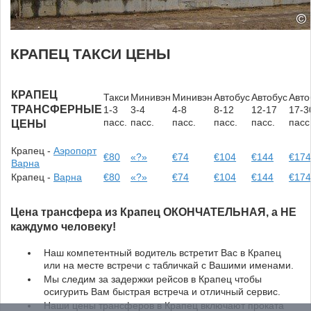
КРАПЕЦ ТАКСИ ЦЕНЫ
КРАПЕЦ
Такси
Минивэн
Минивэн
Автобус
Автобус
Авто
ТРАНСФЕРНЫЕ
1-3
3-4
4-8
8-12
12-17
17-3
пасс.
пасс.
пасс.
пасс.
пасс.
пасс
ЦЕНЫ
Крапец -
Аэропорт
€80
«?»
€74
€104
€144
€17
Варна
Крапец -
Варна
€80
«?»
€74
€104
€144
€17
Ценa трансферa из Крапец ОКОНЧАТЕЛЬНАЯ, а НЕ
каждумо человеку!
Наш компетентный водитель встретит Вас в Крапец
или на месте встречи с табличкай с Вашими именами.
Мы следим за задержки рейсов в Крапец чтобы
осигурить Вам быстрая встреча и отличный сервис.
Наши цены трансферов в Крапец включают проката