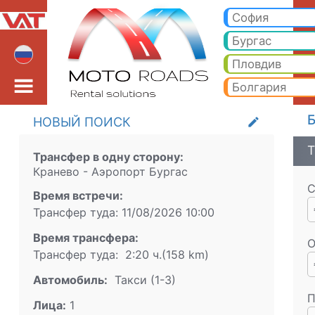
Кранево Аэропорт Бур
Кранево Аэропорт Бургас Такси. Трансфер из Кранево Банско, Боровец, Пампорово, Солнечный берег, Золотые 
София
Бургас
Пловдив
Болгария
Б
НОВЫЙ ПОИСК
create
Т
Трансфер в одну сторону:
Кранево
-
Аэропорт Бургас
С
Время встречи:
Трансфер туда:
11/08/2026
10:00
Время трансфера:
О
Трансфер туда:
2:20 ч.
(
158
km)
Aвтомобиль:
Такси (1-3)
П
Лица:
1