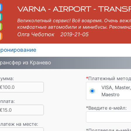
гас Такси. Tакси в Аэ
пески, Варна, Бургас, Пловдив, София, Салоники, Бухарест, Стамбул, Велико Тырново, Скопье, Русе, Волос, У
VARNA - AIRPORT - TRANS
Великолепный сервис! Всё вовремя. Очень веж
комфортные автомобили и минибусы. Рекомен
Олга Чеботюк
2019-21-05
ронирование
рансфер из Кранево
умма:
*
Платежный метод
€100.0
VISA, Master,
Maestro
плата
:
*
Введите e-мейл:
€15.0
латеж на месте:
*
Подтверди е-мей