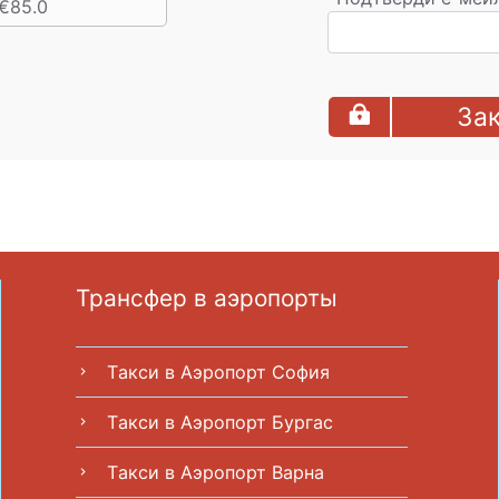
€85.0
Зак
Трансфер в аэропорты
Tакси в Аэропорт София
chevron_right
Tакси в Аэропорт Бургас
chevron_right
Tакси в Аэропорт Варна
chevron_right